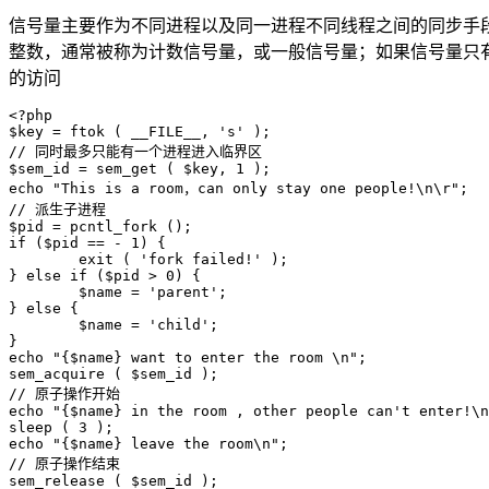
信号量主要作为不同进程以及同一进程不同线程之间的同步手
整数，通常被称为计数信号量，或一般信号量；如果信号量只有二
的访问
<?php

$key = ftok ( __FILE__, 's' );

// 同时最多只能有一个进程进入临界区

$sem_id = sem_get ( $key, 1 );

echo "This is a room，can only stay one people!\n\r";

// 派生子进程

$pid = pcntl_fork ();

if ($pid == - 1) {

	exit ( 'fork failed!' );

} else if ($pid > 0) {

	$name = 'parent';

} else {

	$name = 'child';

}

echo "{$name} want to enter the room \n";

sem_acquire ( $sem_id );

// 原子操作开始

echo "{$name} in the room , other people can't enter!\n
sleep ( 3 );

echo "{$name} leave the room\n";

// 原子操作结束

sem_release ( $sem_id );
