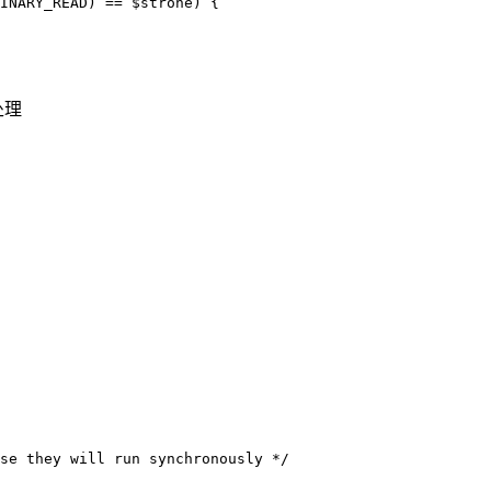
INARY_READ) == $strone) {

处理