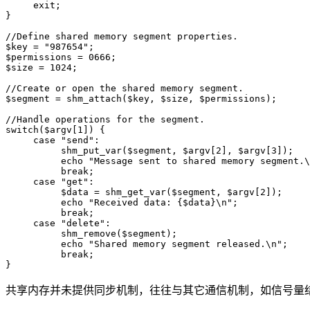
     exit;

}

//Define shared memory segment properties.

$key = "987654";

$permissions = 0666;

$size = 1024;

//Create or open the shared memory segment.

$segment = shm_attach($key, $size, $permissions);

//Handle operations for the segment.

switch($argv[1]) {

     case "send":

          shm_put_var($segment, $argv[2], $argv[3]);

          echo "Message sent to shared memory segment.\
          break;

     case "get":

          $data = shm_get_var($segment, $argv[2]);

          echo "Received data: {$data}\n";

          break;

     case "delete":

          shm_remove($segment);

          echo "Shared memory segment released.\n";

          break;

共享内存并未提供同步机制，往往与其它通信机制，如信号量结