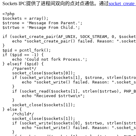
Sockets IPC提供了进程间双向的点对点通信。通过
socket_create
<?php

$sockets = array();

$strone = 'Message From Parent.';

$strtwo = 'Message From Child.';

if (socket_create_pair(AF_UNIX, SOCK_STREAM, 0, $socket
    echo "socket_create_pair() failed. Reason: ".socket
}

$pid = pcntl_fork();

if ($pid == -1) {

    echo 'Could not fork Process.';

} elseif ($pid) {

    /*parent*/

    socket_close($sockets[0]);

    if (socket_write($sockets[1], $strone, strlen($stro
        echo "socket_write() failed. Reason: ".socket_s
    }

    if (socket_read($sockets[1], strlen($strtwo), PHP_B
        echo "Recieved $strtwo\n";

    }

    socket_close($sockets[1]);

} else {

    /*child*/

    socket_close($sockets[1]);

    if (socket_write($sockets[0], $strtwo, strlen($strt
        echo "socket_write() failed. Reason: ".socket_s
    }
