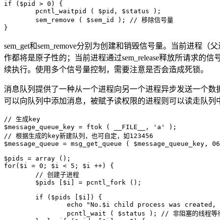
if ($pid > 0) {

	pcntl_waitpid ( $pid, $status );

	sem_remove ( $sem_id ); // 移除信号量

sem_get和sem_remove分别为创建和销毁信号量。当前进程（父
作都将是原子性的；当前进程通过sem_release释放所请求
续执行。使用多个信号量控制，需要注意是否会造成死锁。
消息队列提供了一种从一个进程向另一个进程异步发送一个数
可以向队列中添加消息，被赋予读权限的进程则可以读走队列中
// 生成key

$message_queue_key = ftok ( __FILE__, 'a' );

// 根据生成的key新建队列，也可自定，如123456

$message_queue = msg_get_queue ( $message_queue_key, 06
$pids = array ();

for($i = 0; $i < 5; $i ++) {

	// 创建子进程

	$pids [$i] = pcntl_fork ();

	if ($pids [$i]) {

		echo "No.$i child process was created, the pid is $pids[$i]\r\n";

		pcntl_wait ( $status ); // 非阻塞的线程等待,防止僵尸进程的出现
