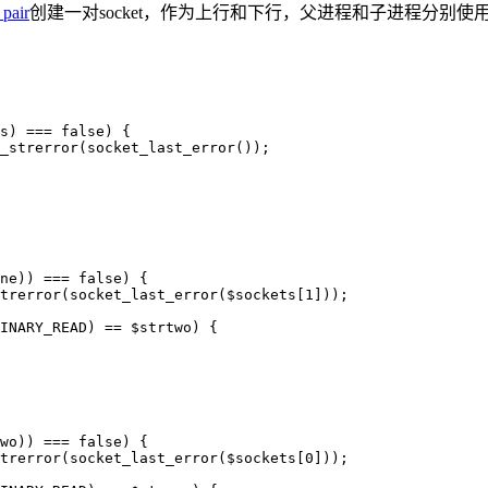
_pair
创建一对socket，作为上行和下行，父进程和子进程分别
s) === false) {

_strerror(socket_last_error());

ne)) === false) {

trerror(socket_last_error($sockets[1]));

INARY_READ) == $strtwo) {

wo)) === false) {

trerror(socket_last_error($sockets[0]));
