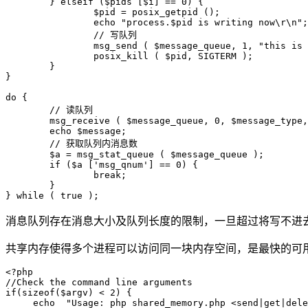
	} elseif ($pids [$i] == 0) {

		$pid = posix_getpid ();

		echo "process.$pid is writing now\r\n";

		// 写队列

		msg_send ( $message_queue, 1, "this is process.$pid's data\r\n" );

		posix_kill ( $pid, SIGTERM );

	}

}

do {

	// 读队列

	msg_receive ( $message_queue, 0, $message_type, 1024, $message, true, MSG_IPC_NOWAIT );

	echo $message;

	// 获取队列内消息数

	$a = msg_stat_queue ( $message_queue );

	if ($a ['msg_qnum'] == 0) {

		break;

	}

消息队列存在消息大小及队列长度的限制，一旦超过将写不进
共享内存使得多个进程可以访问同一块内存空间，是最快的可用
<?php

//Check the command line arguments

if(sizeof($argv) < 2) {

     echo  "Usage: php shared_memory.php <send|get|dele