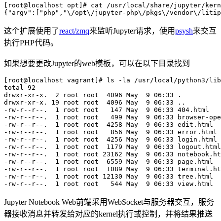
[root@localhost opt]# cat /usr/local/share/jupyter/kern
这个扩展使用了
react/zmq
来监听Jupyter请求，使用
psysh
来交互
执行PHP代码。
如果想要更改Jupyter的web模板，可以在以下目录找到
[root@localhost vagrant]# ls -la /usr/local/python3/lib
total 92

drwxr-xr-x.  2 root root  4096 May  9 06:33 .

drwxr-xr-x. 19 root root  4096 May  9 06:33 ..

-rw-r--r--.  1 root root   147 May  9 06:33 404.html

-rw-r--r--.  1 root root   499 May  9 06:33 browser-ope
-rw-r--r--.  1 root root  4258 May  9 06:33 edit.html

-rw-r--r--.  1 root root   856 May  9 06:33 error.html

-rw-r--r--.  1 root root  4256 May  9 06:33 login.html

-rw-r--r--.  1 root root  1179 May  9 06:33 logout.html

-rw-r--r--.  1 root root 23162 May  9 06:33 notebook.ht
-rw-r--r--.  1 root root  6559 May  9 06:33 page.html

-rw-r--r--.  1 root root  1089 May  9 06:33 terminal.ht
-rw-r--r--.  1 root root 12130 May  9 06:33 tree.html

Jupyter Notebook Web前端采用WebSocket与服务器交互，服务
器接收消息并转发给对应的kernel执行或控制，并将结果推送