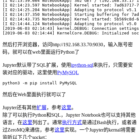
[I 02:13:59.664 NotebookApp] 302 GET / (192.168.33.1) 1
[I 02:14:23.597 NotebookApp] Kernel started: 7ad63717-7
[I 02:14:25.204 NotebookApp] Adapting to protocol v5.1 
[I 02:14:37.350 NotebookApp] Starting buffering for 7ad
[I 02:14:43.735 NotebookApp] Kernel started: 5b569c8d-6
[I 02:14:44.124 NotebookApp] Adapting to protocol v5.0 
[2019-06-03 02:14:43] kernel.DEBUG: Connection settings
然后打开浏览器，访问http://192.168.33.70:9030，输入账号密
码，就可以在web里面运行Python了
Jupyter默认带了SQL扩展，使用
ipython-sql
来执行，只需要安
装对应的驱动，这里使用
PyMySQL
然后在Web里面执行就可以了
Jupyter还有其他
扩展
，参考
这里
。
除了可以执行Python和SQL，Jupyter Notebook也可以支持其他
语言，在
这里
列出了。通常
执行方式
是通过Bash执行，或者通
过ZeroMQ来通信，参考
这里
实现。一个Jupyter的kernal将需要
监听以下几个socket：