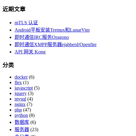
近期文章
mTLS 认证
Android平板安装Termux和LunarVim
即时通信IRC服务Oragono
即时通信XMPP服务器ejabberd/Openfire
API 网关 Kong
分类
docker
(6)
flex
(1)
javascript
(5)
jquery
(3)
mysql
(4)
nginx
(7)
php
(47)
python
(8)
数据库
(6)
服务器
(23)