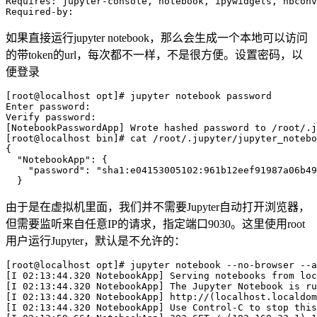
Requires: jupyter-console, notebook, ipywidgets, nbconv
如果直接运行jupyter notebook，那么会生成一个本地可以访问
的带token的url，每次都不一样，不是很方便。设置密码，以
便登录
[root@localhost opt]# jupyter notebook password

Enter password: 

Verify password: 

[NotebookPasswordApp] Wrote hashed password to /root/.j
[root@localhost bin]# cat /root/.jupyter/jupyter_notebo
{

  "NotebookApp": {

    "password": "sha1:e04153005102:961b12eef91987a06b49
由于是在虚拟机里面，我们并不需要Jupyter自动打开浏览器，
但需要监听来自任意IP的请求，指定端口9030。这里使用root
用户运行Jupyter，默认是不允许的：
[root@localhost opt]# jupyter notebook --no-browser --a
[I 02:13:44.320 NotebookApp] Serving notebooks from loc
[I 02:13:44.320 NotebookApp] The Jupyter Notebook is ru
[I 02:13:44.320 NotebookApp] http://(localhost.localdom
[I 02:13:44.320 NotebookApp] Use Control-C to stop this