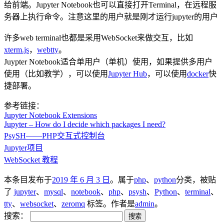
给前端。Jupyter Notebook也可以直接打开Terminal，在远程服
务器上执行命令。注意这里的用户就是刚才运行jupyter的用户
许多web terminal也都是采用WebSocket来做交互，比如
xterm.js
，
webtty
。
Juypter Notebook适合单用户（单机）使用，如果提供多用户
使用（比如教学），可以使用
Jupyter Hub
，可以使用
docker
快
捷部署。
参考链接：
Jupyter Notebook Extensions
Jupyter – How do I decide which packages I need?
PsySH——PHP交互式控制台
Jupyter项目
WebSocket 教程
本条目发布于
2019 年 6 月 3 日
。属于
php
、
python
分类，被贴
了
jupyter
、
mysql
、
notebook
、
php
、
psysh
、
Python
、
terminal
、
tty
、
websocket
、
zeromq
标签。
作者是
admin
。
搜索：