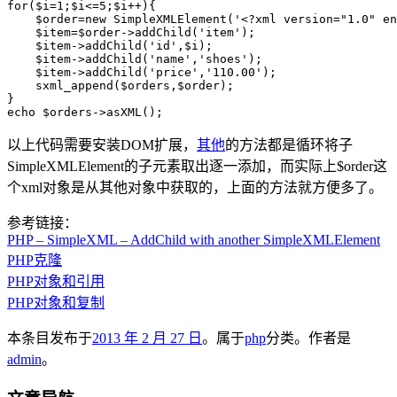
for($i=1;$i<=5;$i++){

    $order=new SimpleXMLElement('<?xml version="1.0" en
    $item=$order->addChild('item');

    $item->addChild('id',$i);

    $item->addChild('name','shoes');

    $item->addChild('price','110.00');

    sxml_append($orders,$order);

}

以上代码需要安装DOM扩展，
其他
的方法都是循环将子
SimpleXMLElement的子元素取出逐一添加，而实际上$order这
个xml对象是从其他对象中获取的，上面的方法就方便多了。
参考链接：
PHP – SimpleXML – AddChild with another SimpleXMLElement
PHP克隆
PHP对象和引用
PHP对象和复制
本条目发布于
2013 年 2 月 27 日
。属于
php
分类。
作者是
admin
。