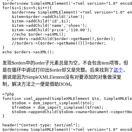
$orders=new SimpleXMLElement('<?xml version="1.0" encod
for($i=1;$i<=5;$i++){

    $order=new SimpleXMLElement('<?xml version="1.0" en
    $item=$order->addChild('item');

    $item->addChild('id',$i);

    $item->addChild('name','shoes');

    $item->addChild('price','110.00');

    //echo $order->asXML();

    $orders->addChild($order->getName(),$order);

    //$orders->{$order->getName()}[]=$order;

}

发现$orders中的order子元素总是为空，不会包含item项等，但
是在循环中调试打印出$order却又是完整。后来找到了
这个
，
据说是因为SimpleXMLElement没有对要添加的对象做深复
制，解决方法之一便是借助DOM。
<?php

function sxml_append(SimpleXMLElement $to, SimpleXMLEle
    $toDom = dom_import_simplexml($to);

    $fromDom = dom_import_simplexml($from);

    $toDom->appendChild($toDom->ownerDocument->importNo
}

header("Content-type: text/xml");

$orders=new SimpleXMLElement('<?xml version="1.0" encod