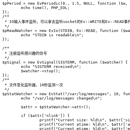
$pPeriod = new EvPeriodic(0., 1.5, NULL, function ($w, 
	echo time(), PHP_EOL;

});

/**

 * IO输入事件监听，可以拿去监听socket的Ev::WRITE和Ev::READ事件
 */

$pReadWatcher = new EvIo(STDIN, Ev::READ, function ($wa
	echo "STDIN is readable\n";

});

/**

 * 注册监听感兴趣的信号

 */

$pSignal = new EvSignal(SIGTERM, function ($watcher) {

	echo "SIGTERM received\n";

	$watcher->stop();

});

/**

 * 文件变化监听器，10秒监测一次

 */

$pStatWatcher = new EvStat("/var/log/messages", 10, fun
	echo "/var/log/messages changed\n";

	$attr = $pStatWatcher->attr();

	if ($attr['nlink']) {

		printf("Current size: %ld\n", $attr['size']);

		printf("Current atime: %ld\n", $attr['atime']);

		printf("Current mtime: %ld\n", $attr['mtime']);
