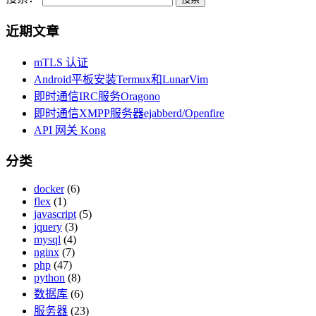
近期文章
mTLS 认证
Android平板安装Termux和LunarVim
即时通信IRC服务Oragono
即时通信XMPP服务器ejabberd/Openfire
API 网关 Kong
分类
docker
(6)
flex
(1)
javascript
(5)
jquery
(3)
mysql
(4)
nginx
(7)
php
(47)
python
(8)
数据库
(6)
服务器
(23)