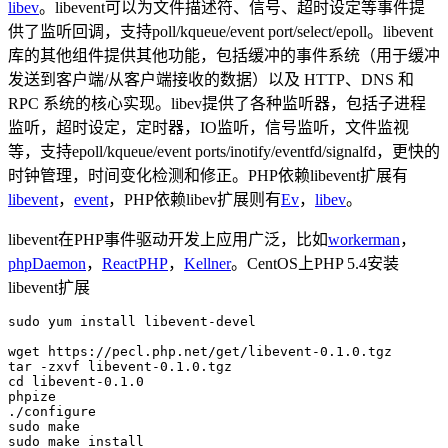
libev
。libevent可以为文件描述符、信号、超时设定等事件提
供了监听回调，支持poll/kqueue/event port/select/epoll。libevent
库的其他组件提供其他功能，包括缓冲的事件系统（用于缓冲
发送到客户端/从客户端接收的数据）以及 HTTP、DNS 和
RPC 系统的核心实现。libev提供了各种监听器，包括子进程
监听，超时设定，定时器，IO监听，信号监听，文件监视
等，支持epoll/kqueue/event ports/inotify/eventfd/signalfd，更快的
时钟管理，时间变化检测和修正。PHP依赖libevent扩展有
libevent
，
event
，PHP依赖libev扩展则有
Ev
，
libev
。
libevent在PHP事件驱动开发上应用广泛，比如
workerman
，
phpDaemon
，
ReactPHP
，
Kellner
。CentOS上PHP 5.4安装
libevent扩展
sudo yum install libevent-devel

wget https://pecl.php.net/get/libevent-0.1.0.tgz

tar -zxvf libevent-0.1.0.tgz

cd libevent-0.1.0

phpize 

./configure

sudo make

sudo make install
