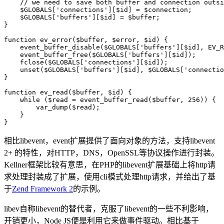
    // we need to save both buffer and connection outsi
    $GLOBALS['connections'][$id] = $connection;

    $GLOBALS['buffers'][$id] = $buffer;

}

function ev_error($buffer, $error, $id) {

    event_buffer_disable($GLOBALS['buffers'][$id], EV_R
    event_buffer_free($GLOBALS['buffers'][$id]);

    fclose($GLOBALS['connections'][$id]);

    unset($GLOBALS['buffers'][$id], $GLOBALS['connectio
}

function ev_read($buffer, $id) {

    while ($read = event_buffer_read($buffer, 256)) {

        var_dump($read);

    }

相比libevent，event扩展提供了面向对象的方法，支持libevent
2+ 的特性，对HTTP，DNS，OpenSSL等协议操作进行封装。
Kellner框架比较有意思，在PHP的libevent扩展基础上将http请
求处理封装成了扩展，使用cli模式处理http请求，并给出了基
于
Zend Framework 2
的示例。
libev自称libevent的替代者，克服了libevent的一些不利影响，
开销更小，Node JS便是利用它来做事件驱动。相比基于