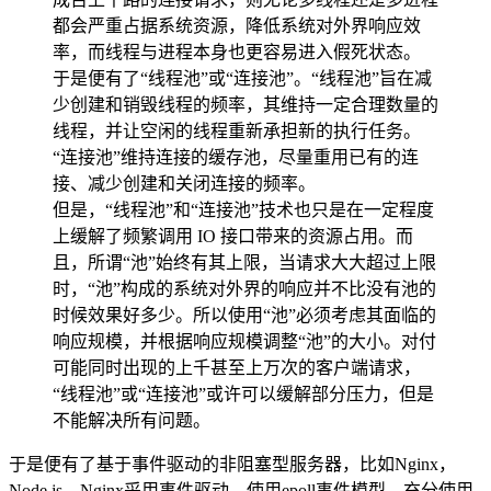
都会严重占据系统资源，降低系统对外界响应效
率，而线程与进程本身也更容易进入假死状态。
于是便有了“线程池”或“连接池”。“线程池”旨在减
少创建和销毁线程的频率，其维持一定合理数量的
线程，并让空闲的线程重新承担新的执行任务。
“连接池”维持连接的缓存池，尽量重用已有的连
接、减少创建和关闭连接的频率。
但是，“线程池”和“连接池”技术也只是在一定程度
上缓解了频繁调用 IO 接口带来的资源占用。而
且，所谓“池”始终有其上限，当请求大大超过上限
时，“池”构成的系统对外界的响应并不比没有池的
时候效果好多少。所以使用“池”必须考虑其面临的
响应规模，并根据响应规模调整“池”的大小。对付
可能同时出现的上千甚至上万次的客户端请求，
“线程池”或“连接池”或许可以缓解部分压力，但是
不能解决所有问题。
于是便有了基于事件驱动的非阻塞型服务器，比如Nginx，
Node.js。Nginx采用事件驱动，使用epoll事件模型，充分使用