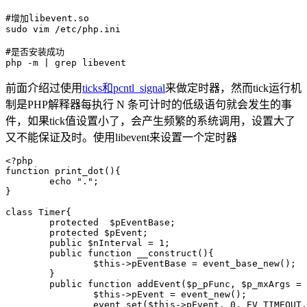
#增加libevent.so

sudo vim /etc/php.ini

#是否安装成功

前面介绍过使用
ticks和pcntl_signal
来做定时器，然而tick运行机
制是PHP解释器每执行 N 条可计时的低级语句就会发生的事
件，如果tick值设置小了，会产生频繁的系统调用，设置大了
又不能保证及时。使用libevent来设置一个定时器
<?php

function print_dot(){

	echo ".";

}

class Timer{

	protected  $pEventBase;

	protected $pEvent;

	public $nInterval = 1;

	public function __construct(){

		$this->pEventBase = event_base_new();

	}

	public function addEvent($p_pFunc, $p_mxArgs = null){

		$this->pEvent = event_new();

		event_set($this->pEvent, 0, EV_TIMEOUT, $p_pFunc, $p_mxArgs);
