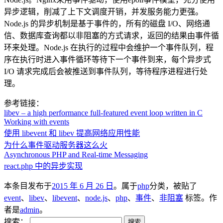
异步逻辑，削减了上下文调度开销，并发服务能力更强。
Node.js 的异步机制是基于事件的，所有的磁盘 I/O、网络通
信、数据库查询都以非阻塞的方式请求，返回的结果由事件循
环来处理。Node.js 在执行的过程中会维护一个事件队列，程
序在执行时进入事件循环等待下一个事件到来，每个异步式
I/O 请求完成后会被推送到事件队列，等待程序进程进行处
理。
参考链接：
libev – a high performance full-featured event loop written in C
Working with events
使用 libevent 和 libev 提高网络应用性能
为什么事件驱动服务器这么火
Asynchronous PHP and Real-time Messaging
react.php 中的异步实现
本条目发布于
2015 年 6 月 26 日
。属于
php
分类，被贴了
event
、
libev
、
libevent
、
node.js
、
php
、
事件
、
非阻塞
标签。
作
者是
admin
。
搜索：