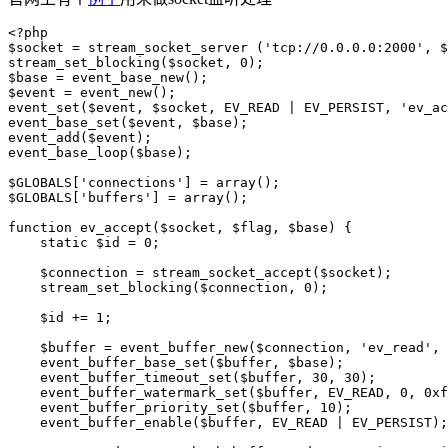
<?php

$socket = stream_socket_server ('tcp://0.0.0.0:2000', $
stream_set_blocking($socket, 0);

$base = event_base_new();

$event = event_new();

event_set($event, $socket, EV_READ | EV_PERSIST, 'ev_ac
event_base_set($event, $base);

event_add($event);

event_base_loop($base);

$GLOBALS['connections'] = array();

$GLOBALS['buffers'] = array();

function ev_accept($socket, $flag, $base) {

    static $id = 0;

    $connection = stream_socket_accept($socket);

    stream_set_blocking($connection, 0);

    $id += 1;

    $buffer = event_buffer_new($connection, 'ev_read', 
    event_buffer_base_set($buffer, $base);

    event_buffer_timeout_set($buffer, 30, 30);

    event_buffer_watermark_set($buffer, EV_READ, 0, 0xf
    event_buffer_priority_set($buffer, 10);

    event_buffer_enable($buffer, EV_READ | EV_PERSIST);
