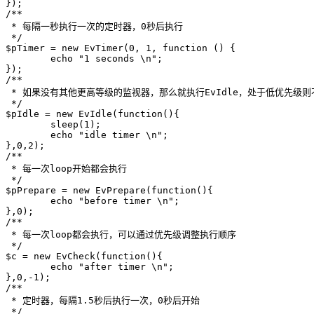
});

/**

 * 每隔一秒执行一次的定时器，0秒后执行

 */

$pTimer = new EvTimer(0, 1, function () {

	echo "1 seconds \n";

});

/**

 * 如果没有其他更高等级的监视器，那么就执行EvIdle，处于低优先级则
 */

$pIdle = new EvIdle(function(){

	sleep(1);

	echo "idle timer \n";

},0,2);

/**

 * 每一次loop开始都会执行

 */

$pPrepare = new EvPrepare(function(){

	echo "before timer \n";

},0);

/**

 * 每一次loop都会执行，可以通过优先级调整执行顺序

 */

$c = new EvCheck(function(){

	echo "after timer \n";

},0,-1);

/**

 * 定时器，每隔1.5秒后执行一次，0秒后开始

 */
