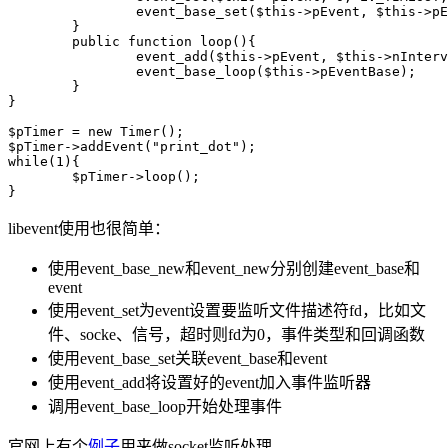
		event_base_set($this->pEvent, $this->pEventBase);

	}

	public function loop(){

		event_add($this->pEvent, $this->nInterval*1000000);

		event_base_loop($this->pEventBase);

	}

}

$pTimer = new Timer();

$pTimer->addEvent("print_dot");

while(1){

	$pTimer->loop();

libevent使用也很简单：
使用event_base_new和event_new分别创建event_base和
event
使用event_set为event设置要监听文件描述符fd，比如文
件、socke、信号，超时则fd为0，事件类型和回调函数
使用event_base_set关联event_base和event
使用event_add将设置好的event加入事件监听器
调用event_base_loop开始处理事件
官网上有个
例子
用来做socket监听处理