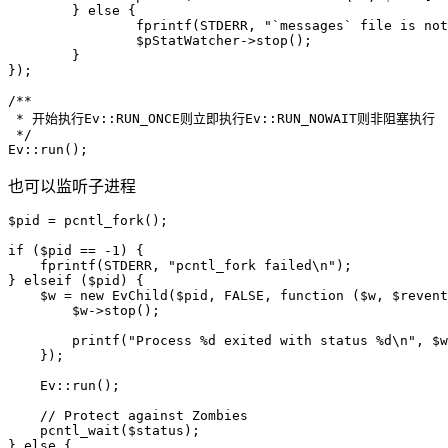
	} else {

		fprintf(STDERR, "`messages` file is not there!");

		$pStatWatcher->stop();

	}

});

/**

 * 开始执行Ev::RUN_ONCE则立即执行Ev::RUN_NOWAIT则非阻塞执行

 */

也可以监听子进程
$pid = pcntl_fork();

if ($pid == -1) {

    fprintf(STDERR, "pcntl_fork failed\n");

} elseif ($pid) {

    $w = new EvChild($pid, FALSE, function ($w, $revent
        $w->stop();

        printf("Process %d exited with status %d\n", $w
    });

    Ev::run();

    // Protect against Zombies

    pcntl_wait($status);

} else {
