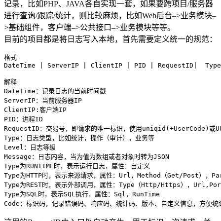
记录，比如PHP、JAVA各自实现一套，如果要跨项目/服务器
进行查询/跟踪/统计，则比较麻烦，比如Web后台–>业务模块–
>基础组件，客户端–>公共接口–>业务模块等等。
目前的项目都是将日志写入本地，首先需要定义统一的规范：
格式

DateTime | ServerIP | ClientIP | PID | RequestID|  Type
解释

DateTime：记录日志的当前时间戳

ServerIP：当前服务器IP

ClientIP:客户端IP

PID：进程ID

RequestID：交易号，即请求的唯一标识，使用uniqid(+UserCod
Type：日志类型，比如统计，操作（审计），业务等

Level：日志等级

Message：日志内容，当为值为数组或者对象时转为JSON

Type为RUNTIME时，表示运行日志，属性：自定义

Type为HTTP时，表示来源请求，属性：Url，Method（Get/Post），Params
Type为REST时，表示外部调用，属性：Type（Http/Https），Url,Port，R
Type为SQL时，表示SQL执行，属性：Sql，RunTime
