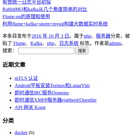
有赞统一日志平台初探
RabbitMQ和kafka从几个角度简单的对比
Flume-ng的原理和使用
利用flume+kafka+storm+mysql构建大数据实时系统
本条目发布于
2016 年 10 月 3 日
。属于
php
、
服务器
分类，被
贴了
Flume
、
Kafka
、
php
、
日志系统
标签。
作者是
admin
。
搜索：
近期文章
mTLS 认证
Android平板安装Termux和LunarVim
即时通信IRC服务Oragono
即时通信XMPP服务器ejabberd/Openfire
API 网关 Kong
分类
docker
(6)