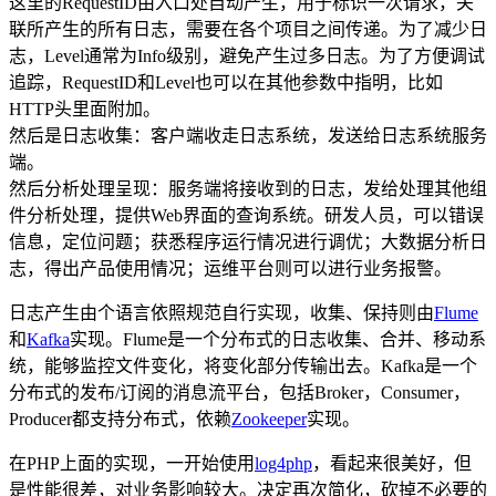
这里的RequestID由入口处自动产生，用于标识一次请求，关
联所产生的所有日志，需要在各个项目之间传递。为了减少日
志，Level通常为Info级别，避免产生过多日志。为了方便调试
追踪，RequestID和Level也可以在其他参数中指明，比如
HTTP头里面附加。
然后是日志收集：客户端收走日志系统，发送给日志系统服务
端。
然后分析处理呈现：服务端将接收到的日志，发给处理其他组
件分析处理，提供Web界面的查询系统。研发人员，可以错误
信息，定位问题；获悉程序运行情况进行调优；大数据分析日
志，得出产品使用情况；运维平台则可以进行业务报警。
日志产生由个语言依照规范自行实现，收集、保持则由
Flume
和
Kafka
实现。Flume是一个分布式的日志收集、合并、移动系
统，能够监控文件变化，将变化部分传输出去。Kafka是一个
分布式的发布/订阅的消息流平台，包括Broker，Consumer，
Producer都支持分布式，依赖
Zookeeper
实现。
在PHP上面的实现，一开始使用
log4php
，看起来很美好，但
是性能很差，对业务影响较大。决定再次简化，砍掉不必要的