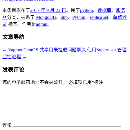
本条目发布于
2017 年 9 月 23 日
。属于
python
、
数据库
、
服务
器
分类，被贴了
MongoDB
、
php
、
Python
、
replica set
、
单点登
录
标签。
作者是
admin
。
文章导航
←
Vagrant CentOS 共享目录挂载问题解决
使用Supervisor 管理
监控进程
→
发表评论
您的电子邮箱地址不会被公开。
必填项已用
*
标注
评论