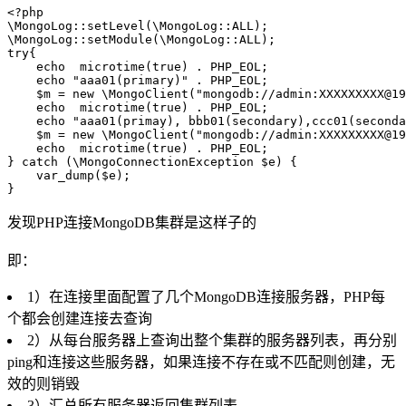
<?php

\MongoLog::setLevel(\MongoLog::ALL);

\MongoLog::setModule(\MongoLog::ALL);

try{

    echo  microtime(true) . PHP_EOL;

    echo "aaa01(primary)" . PHP_EOL;

    $m = new \MongoClient("mongodb://admin:
XXXXXXXXX@19
    echo  microtime(true) . PHP_EOL;

    echo "aaa01(primay), bbb01(secondary),ccc01(seconda
    $m = new \MongoClient("mongodb://admin:
XXXXXXXXX@19
    echo  microtime(true) . PHP_EOL;

} catch (\MongoConnectionException $e) {

    var_dump($e);

发现PHP连接MongoDB集群是这样子的
即：
1）在连接里面配置了几个MongoDB连接服务器，PHP每
个都会创建连接去查询
2）从每台服务器上查询出整个集群的服务器列表，再分别
ping和连接这些服务器，如果连接不存在或不匹配则创建，无
效的则销毁
3）汇总所有服务器返回集群列表