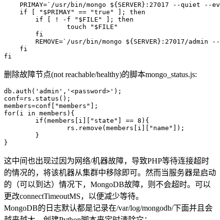
    PRIMAY=`/usr/bin/mongo ${SERVER}:27017 --quiet --ev
    if [ "$PRIMAY" == "true" ]; then

    	if [ ! -f "$FILE" ]; then

    		touch "$FILE"

    	fi

    	REMOVE=`/usr/bin/mongo ${SERVER}:27017/admin --quiet /home/scripts-bits/mongo_status.js`

    fi

删除故障节点(not reachable/healthy)的脚本mongo_status.js:
db.auth('admin','<password>');

conf=rs.status();

members=conf["members"];

for(i in members){

	if(members[i]["state"] == 8){

		rs.remove(members[i]["name"]);

	}

这中间也出现过因为网络/机器故障，导致PHP等待连接超时
的情况的，将该机器从集群中移除即可。然而当服务器是启动
的（可以到达）情况下，MongoDB故障，则不会超时。可以
更改connectTimeoutMS，以便减少等待。
MongoDB的日志默认都是记录在/var/log/mongodb/下面并且会
越来越大。创建Python脚本来定时清除它：