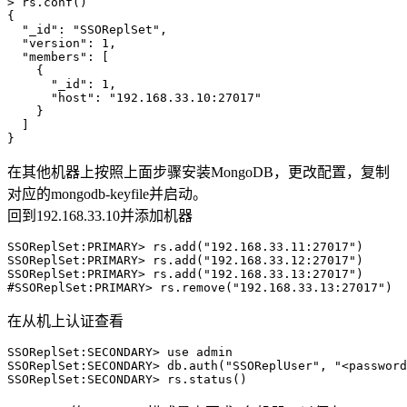
> rs.conf()   

{

  "_id": "SSOReplSet",

  "version": 1,

  "members": [

    {

      "_id": 1,

      "host": "192.168.33.10:27017"

    }

  ]

在其他机器上按照上面步骤安装MongoDB，更改配置，复制
对应的mongodb-keyfile并启动。
回到192.168.33.10并添加机器
SSOReplSet:PRIMARY> rs.add("192.168.33.11:27017") 

SSOReplSet:PRIMARY> rs.add("192.168.33.12:27017") 

SSOReplSet:PRIMARY> rs.add("192.168.33.13:27017")

在从机上认证查看
SSOReplSet:SECONDARY> use admin 

SSOReplSet:SECONDARY> db.auth("SSOReplUser", "<password