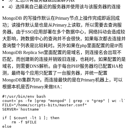
4）选择离自己最近的服务器并使用该与该服务器的连接
MongoDB 的写操作默认在Primary节点上操作完成即返回成
功；读操作默认是也是从Primary上读取，所以需要去查询服
务器。由于SSO应用部署在多个数据中心，网络抖动会造成较
大影响，跨数据中心的查询并不会很快，如果每次都去连接并
查询整个列表是比较耗时。另外如果在php里面配置的是IP而
MongoDB Replica Set里面配置的是域名，则连接名会出现不
匹配，而创建新的连接并销毁旧连接，也耗时。如果配置的是
域名，则需要DNS解析。由于每台PHP服务器均已配置HA检
测，最终每个应用只配置了一台服务器，并统一配置
MongoDB集群为IP。而连接最快的是在Primary机器上，可以
根据本机是否Primary来做HA：
#!/usr/bin/env bash

count=`ps -fe |grep "mongod" | grep -v "grep" | wc -l`

FILE="/home/scripts-bits/master.conf"

SERVER=`hostname`

if [ $count -lt 1 ]; then

    rm -f $FILE

else
