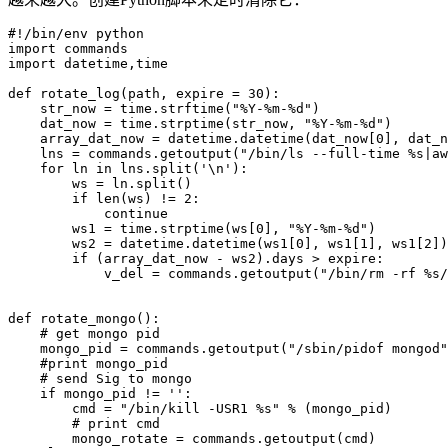
#!/bin/env python

import commands

import datetime,time

def rotate_log(path, expire = 30):

    str_now = time.strftime("%Y-%m-%d")

    dat_now = time.strptime(str_now, "%Y-%m-%d")

    array_dat_now = datetime.datetime(dat_now[0], dat_n
    lns = commands.getoutput("/bin/ls --full-time %s|aw
    for ln in lns.split('\n'):

        ws = ln.split()

        if len(ws) != 2:

            continue

        ws1 = time.strptime(ws[0], "%Y-%m-%d")

        ws2 = datetime.datetime(ws1[0], ws1[1], ws1[2])

        if (array_dat_now - ws2).days > expire:

            v_del = commands.getoutput("/bin/rm -rf %s/
def rotate_mongo():

    # get mongo pid

    mongo_pid = commands.getoutput("/sbin/pidof mongod"
    #print mongo_pid

    # send Sig to mongo

    if mongo_pid != '':

        cmd = "/bin/kill -USR1 %s" % (mongo_pid)

        # print cmd

        mongo_rotate = commands.getoutput(cmd)
