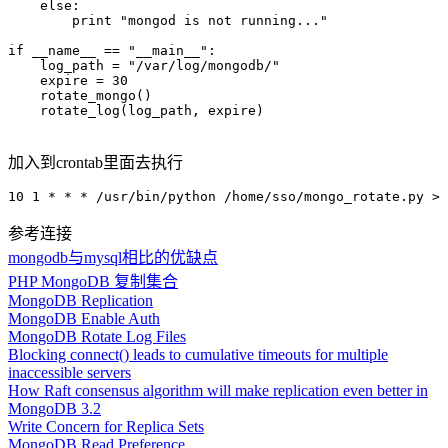
    else:

        print "mongod is not running..."

if __name__ == "__main__":

    log_path = "/var/log/mongodb/"

    expire = 30

    rotate_mongo()

    rotate_log(log_path, expire)

加入到crontab里面去执行
参考连接
mongodb与mysql相比的优缺点
PHP MongoDB 复制集合
MongoDB Replication
MongoDB Enable Auth
MongoDB Rotate Log Files
Blocking connect() leads to cumulative timeouts for multiple
inaccessible servers
How Raft consensus algorithm will make replication even better in
MongoDB 3.2
Write Concern for Replica Sets
MongoDB Read Preference