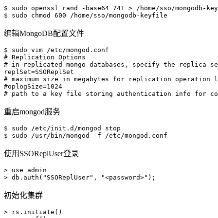
$ sudo openssl rand -base64 741 > /home/sso/mongodb-key
编辑MongoDB配置文件
$ sudo vim /etc/mongod.conf

# Replication Options 

# in replicated mongo databases, specify the replica se
replSet=SSOReplSet 

# maximum size in megabytes for replication operation l
#oplogSize=1024 

重启mongod服务
$ sudo /etc/init.d/mongod stop   

使用SSOReplUser登录
> use admin 

初始化集群
> rs.initiate()
